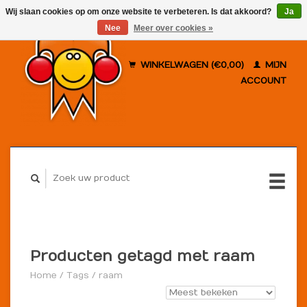
Wij slaan cookies op om onze website te verbeteren. Is dat akkoord?
Ja
Nee
Meer over cookies »
WINKELWAGEN (€0,00)
MIJN
ACCOUNT
Producten getagd met raam
Home
/
Tags
/
raam