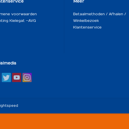
ntenservice
Meer
emene voorwaarden
Betaalmethoden / Afhalen /
hting Kielegat – AVG
Winkelbezoek
Klantenservice
ialmedia
ightspeed