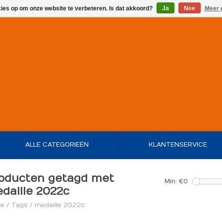
kies op om onze website te verbeteren. Is dat akkoord?
Ja
Nee
Meer 
ALLE CATEGORIEËN
KLANTENSERVICE
oducten getagd met
Min: €
0
daille 2022c
e
/
Tags
/
medaille 2022c