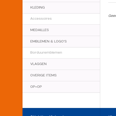
KLEDING
Geen
Accessoires
MEDAILLES
EMBLEMEN & LOGO'S
Borduuremblemen
VLAGGEN
OVERIGE ITEMS
OP=OP