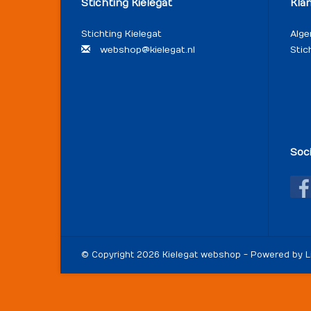
Stichting Kielegat
Kla
Stichting Kielegat
Alg
webshop@kielegat.nl
Stic
Soc
© Copyright 2026 Kielegat webshop - Powered by
L