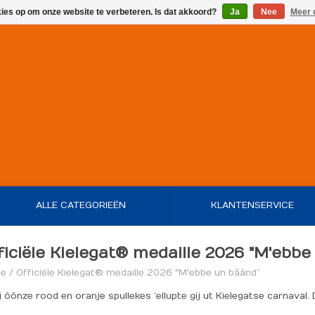
kies op om onze website te verbeteren. Is dat akkoord?
Ja
Nee
Meer 
ALLE CATEGORIEËN
KLANTENSERVICE
ficiële Kielegat® medaille 2026 "M'ebb
e
/
Officiële Kielegat® medaille 2026 "M'ebbe un bâând”
 ôônze rood en oranje spullekes ‘ellupte gij ut Kielegatse carnaval. 