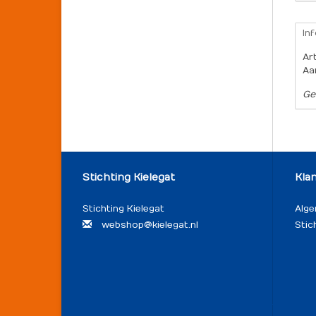
In
Ar
Aa
Ge
Stichting Kielegat
Kla
Stichting Kielegat
Alg
webshop@kielegat.nl
Stic