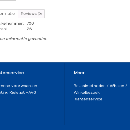
formatie
Reviews
(0)
tikelnummer:
706
ntal:
26
en informatie gevonden
ntenservice
Meer
emene voorwaarden
Betaalmethoden / Afhalen /
hting Kielegat – AVG
Winkelbezoek
Klantenservice