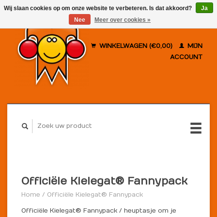
Wij slaan cookies op om onze website te verbeteren. Is dat akkoord?
Ja
Nee
Meer over cookies »
WINKELWAGEN (€0,00)
MIJN
ACCOUNT
Officiële Kielegat® Fannypack
Home
/
Officiële Kielegat® Fannypack
Officiële Kielegat® Fannypack / heuptasje om je