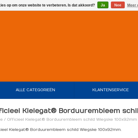
kies op om onze website te verbeteren. Is dat akkoord?
Ja
Nee
Meer 
ALLE CATEGORIEËN
KLANTENSERVICE
ficieel Kielegat® Borduurembleem sch
e
/
Officieel Kielegat® Borduurembleem schild Wiegske 100x92mm
cieel Kielegat® Borduurembleem schild Wiegske 100x92mm.