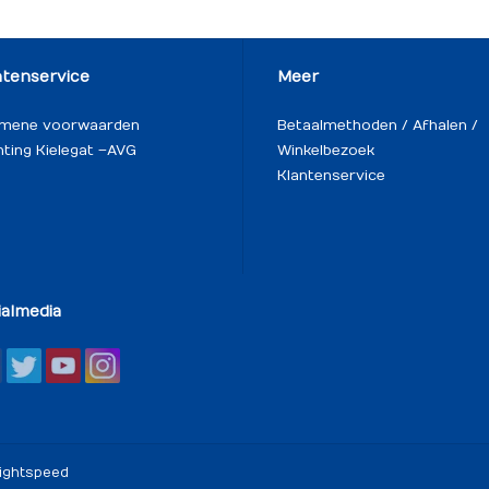
ntenservice
Meer
emene voorwaarden
Betaalmethoden / Afhalen /
hting Kielegat – AVG
Winkelbezoek
Klantenservice
ialmedia
ightspeed