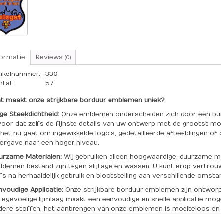
formatie
Reviews
(0)
tikelnummer:
330
ntal:
57
t maakt onze strijkbare borduur emblemen uniek?
ge Steekdichtheid:
Onze emblemen onderscheiden zich door een bui
voor dat zelfs de fijnste details van uw ontwerp met de grootst m
 het nu gaat om ingewikkelde logo's, gedetailleerde afbeeldingen o
ergave naar een hoger niveau.
urzame Materialen:
Wij gebruiken alleen hoogwaardige, duurzame m
blemen bestand zijn tegen slijtage en wassen. U kunt erop vertrou
lfs na herhaaldelijk gebruik en blootstelling aan verschillende omst
nvoudige Applicatie:
Onze strijkbare borduur emblemen zijn ontwor
ttegevoelige lijmlaag maakt een eenvoudige en snelle applicatie moge
dere stoffen, het aanbrengen van onze emblemen is moeiteloos en re