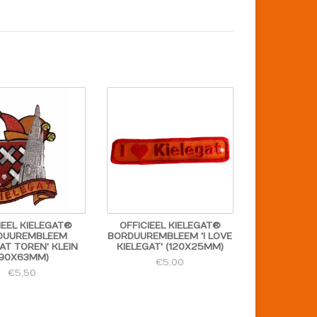
IEEL KIELEGAT®
OFFICIEEL KIELEGAT®
DUUREMBLEEM
BORDUUREMBLEEM 'I LOVE
GAT TOREN' KLEIN
KIELEGAT' (120X25MM)
(90X63MM)
€5,00
€5,50