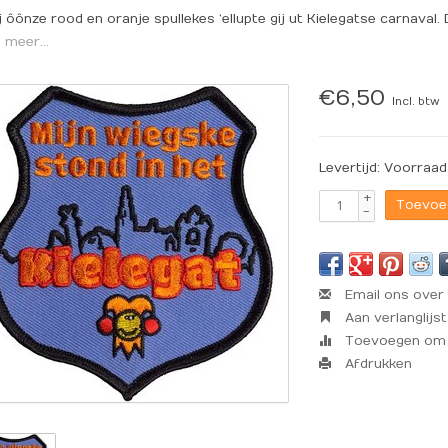
 ôônze rood en oranje spullekes ‘ellupte gij ut Kielegatse carnaval. 
 meer...
€6,50
Incl. btw
Levertijd: Voorraad
+
Toevoe
-
Email ons over 
Aan verlanglijs
Toevoegen om t
Afdrukken