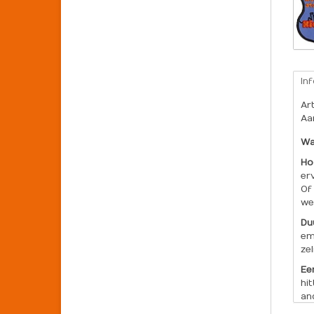
In
Ar
Aa
Wa
Ho
er
Of
we
Du
em
ze
Ee
hi
an