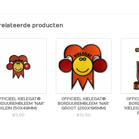
wnload hier de instructie
relateerde producten
FFICIEEL KIELEGAT®
OFFICIEEL KIELEGAT®
OFFIC
RDUUREMBLEEM 'NAR'
BORDUUREMBLEEM 'NAR'
BOR
KLEIN (50X49MM)
GROOT (200X196MM)
'KIELE
€3,00
€12,50