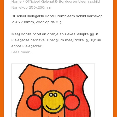
Home
/
Officieel Kielegat® Borduurembleem schild
Narrekop 250x230mm
Officieel Kielegat® Borduurembleem schild narrekop
250x230mm, voor op de rug.
Meej ôônze rood en oranje spullekes ‘ellupte gij ut
Kielegatse carnaval. Draog’um meej trots, gij zijt un
echte Kielegatter!
Lees meer...