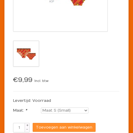
€9,99
Incl. btw
Levertijd: Voorraad
Maat:
*
+
Toevoegen aan winkelwagen
-