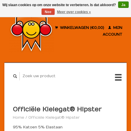
Wij slaan cookies op om onze website te verbeteren. Is dat akkoord?
Ja
Nee
Meer over cookies »
WINKELWAGEN (€0,00)
MIJN
ACCOUNT
Officiële Kielegat® Hipster
Home
/
Officiële Kielegat® Hipster
95% Katoen 5% Elastaan