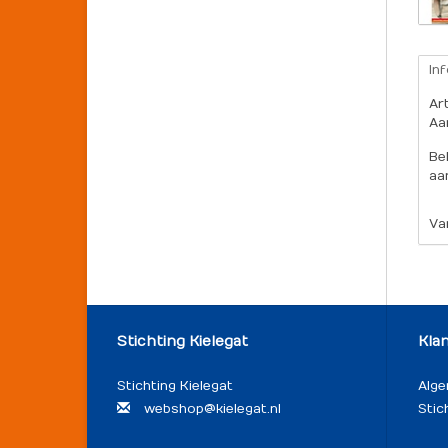
In
Ar
Aa
Be
aa
Va
Stichting Kielegat
Kla
Stichting Kielegat
Alg
webshop@kielegat.nl
Stic