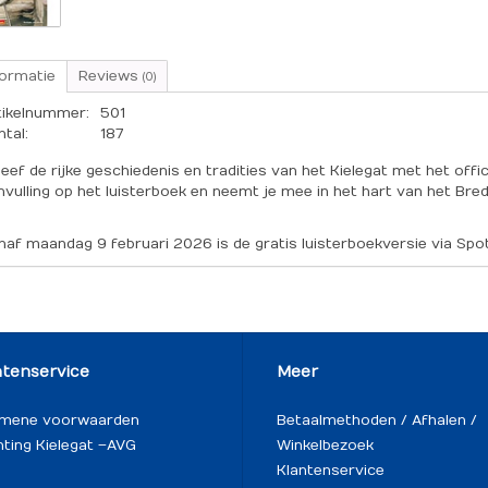
formatie
Reviews
(0)
tikelnummer:
501
ntal:
187
leef de rijke geschiedenis en tradities van het Kielegat met het offi
nvulling op het luisterboek en neemt je mee in het hart van het Bre
naf maandag 9 februari 2026 is de gratis luisterboekversie via Spot
ntenservice
Meer
emene voorwaarden
Betaalmethoden / Afhalen /
hting Kielegat – AVG
Winkelbezoek
Klantenservice