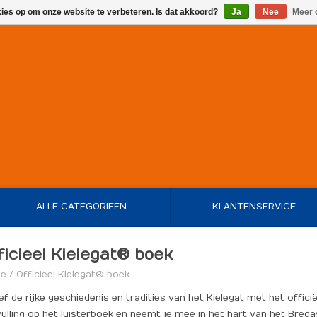
kies op om onze website te verbeteren. Is dat akkoord?
Ja
Nee
Meer 
ALLE CATEGORIEËN
KLANTENSERVICE
ficieel Kielegat® boek
e
/
Officieel Kielegat® boek
ef de rijke geschiedenis en tradities van het Kielegat met het offici
ulling op het luisterboek en neemt je mee in het hart van het Breda