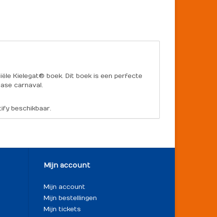
ciële Kielegat® boek. Dit boek is een perfecte
dase carnaval.
ify beschikbaar.
Mijn account
Mijn account
Mijn bestellingen
Mijn tickets