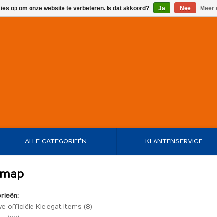
kies op om onze website te verbeteren. Is dat akkoord?
Ja
Nee
Meer 
ALLE CATEGORIEËN
KLANTENSERVICE
emap
rieën:
e officiële Kielegat items
(8)