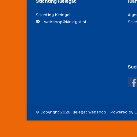
Stichting Kielegat
Kla
Stichting Kielegat
Alg
webshop@kielegat.nl
Stic
Soc
© Copyright 2026 Kielegat webshop - Powered by
L