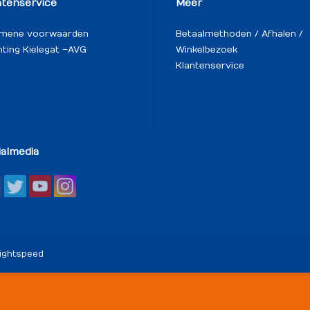
ntenservice
Meer
emene voorwaarden
Betaalmethoden / Afhalen /
hting Kielegat – AVG
Winkelbezoek
Klantenservice
ialmedia
ightspeed