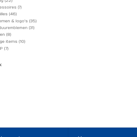
ing
(22)
essoires
(7)
illes
(46)
emen & logo's
(35)
duuremblemen
(31)
gen
(8)
ige items
(10)
OP
(7)
: