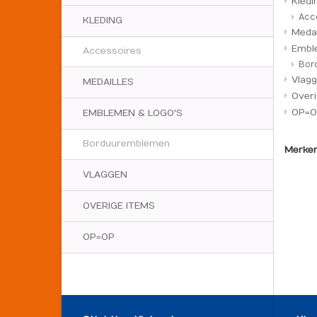
Kled
Acc
KLEDING
Meda
Embl
Accessoires
Bor
Vlag
MEDAILLES
Over
OP=
EMBLEMEN & LOGO'S
Borduuremblemen
Merken
VLAGGEN
OVERIGE ITEMS
OP=OP