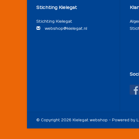
Stichting Kielegat
Kla
Stichting Kielegat
Alg
webshop@kielegat.nl
Stic
Soc
© Copyright 2026 Kielegat webshop - Powered by
L