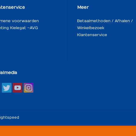
ntenservice
Meer
emene voorwaarden
Betaalmethoden / Afhalen /
hting Kielegat – AVG
Winkelbezoek
Klantenservice
ialmedia
ightspeed