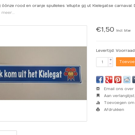
 ôônze rood en oranje spullekes ‘ellupte gij ut Kielegatse carnaval. 
 meer...
€1,50
Incl. btw
Levertijd: Voorraad
+
Toevoe
-
Email ons over 
Aan verlanglijs
Toevoegen om t
Afdrukken