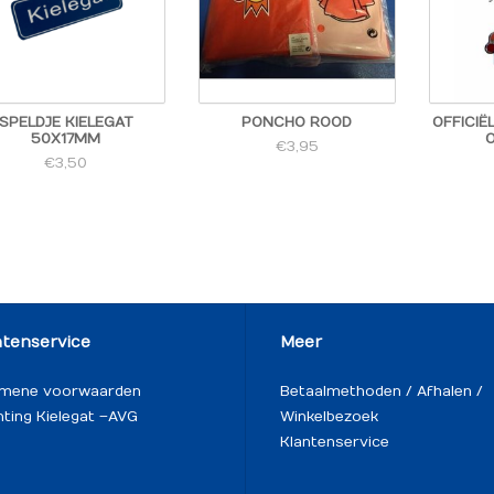
SPELDJE KIELEGAT
PONCHO ROOD
OFFICIË
50X17MM
€3,95
€3,50
ntenservice
Meer
emene voorwaarden
Betaalmethoden / Afhalen /
hting Kielegat – AVG
Winkelbezoek
Klantenservice