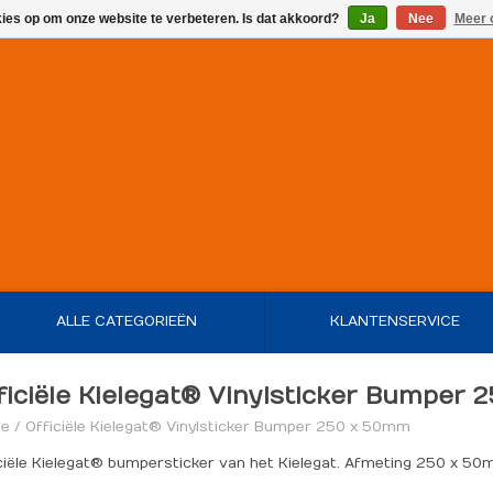
kies op om onze website te verbeteren. Is dat akkoord?
Ja
Nee
Meer 
ALLE CATEGORIEËN
KLANTENSERVICE
ficiële Kielegat® Vinylsticker Bumper
e
/
Officiële Kielegat® Vinylsticker Bumper 250 x 50mm
ciële Kielegat® bumpersticker van het Kielegat. Afmeting 250 x 50