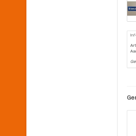
In
Ar
Aa
Ge
Ge