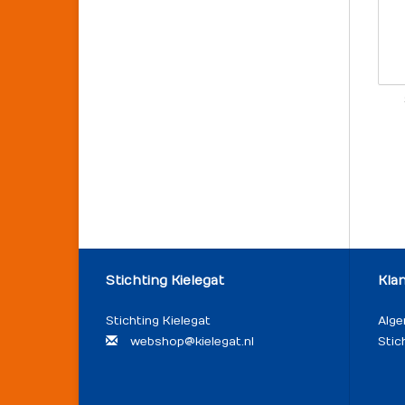
Stichting Kielegat
Kla
Stichting Kielegat
Alg
webshop@kielegat.nl
Stic