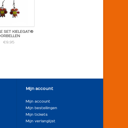
LE SET KIELEGAT®
OORBELLEN
€9,95
Mijn account
Mijn account
Mijn bestellingen
Mijn tickets
Mijn verlanglijst