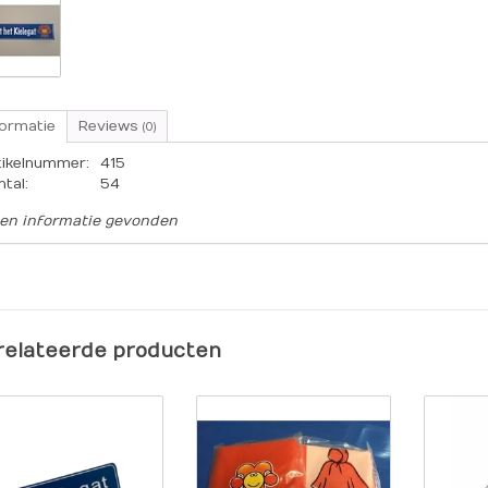
formatie
Reviews
(0)
tikelnummer:
415
ntal:
54
en informatie gevonden
relateerde producten