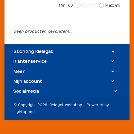
Min: €
0
Max: €
5
Geen producten gevonden!...
Stichting Kielegat
Klantenservice
Meer
Mijn account
Socialmedia
© Copyright 2026 Kielegat webshop - Powered by
Lightspeed