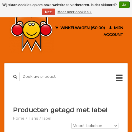
Wij slaan cookies op om onze website te verbeteren. Is dat akkoord?
Ja
Nee
Meer over cookies »
WINKELWAGEN (€0,00)
MIJN
ACCOUNT
Producten getagd met label
Home
/
Tags
/
label