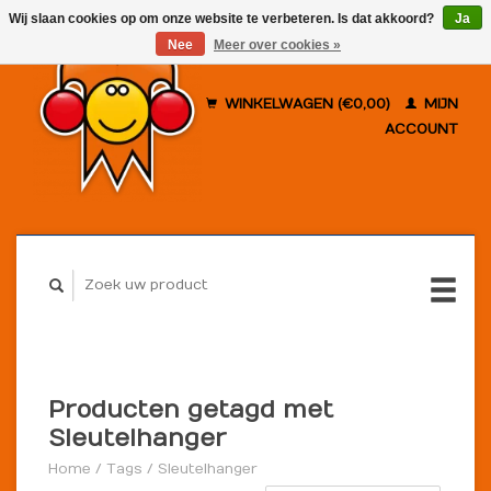
Wij slaan cookies op om onze website te verbeteren. Is dat akkoord?
Ja
Nee
Meer over cookies »
WINKELWAGEN (€0,00)
MIJN
ACCOUNT
Producten getagd met
Sleutelhanger
Home
/
Tags
/
Sleutelhanger