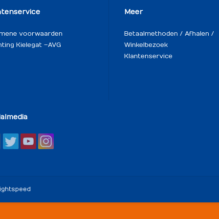
ntenservice
Meer
emene voorwaarden
Betaalmethoden / Afhalen /
hting Kielegat – AVG
Winkelbezoek
Klantenservice
ialmedia
ightspeed