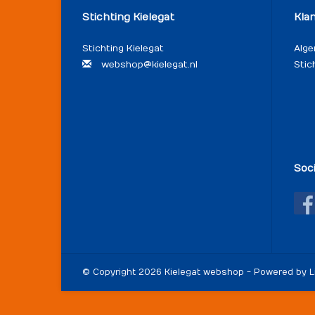
Stichting Kielegat
Kla
Stichting Kielegat
Alg
webshop@kielegat.nl
Stic
Soc
© Copyright 2026 Kielegat webshop - Powered by
L