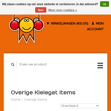
Wij slaan cookies op om onze website te verbeteren. Is dat akkoord?
Ja
Nee
Meer over cookies »
WINKELWAGEN (€0,00)
MIJN
ACCOUNT
Overige Kielegat items
Home
/
Overige items